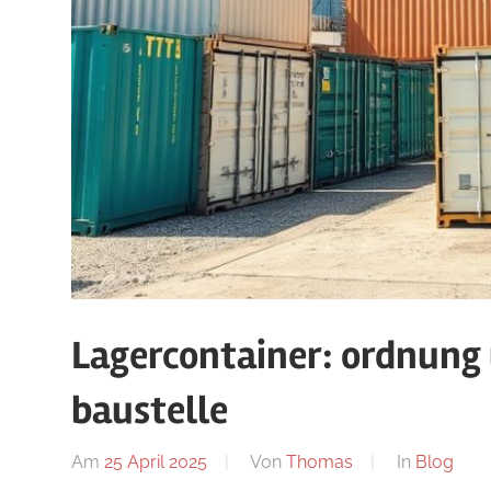
Lagercontainer: ordnung 
baustelle
Am
25 April 2025
Von
Thomas
In
Blog