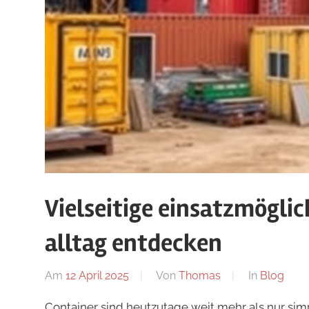
Vielseitige einsatzmögli
alltag entdecken
Am
12 April 2025
Von
Thomas
In
Blog
Container sind heutzutage weit mehr als nur s